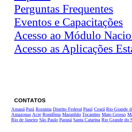
Perguntas Frequentes
Eventos e Capacitações
Acesso ao Módulo Nacio
Acesso as Aplicações Est
CONTATOS
Amapá
Pará
Roraima
Distrito Federal
Piauí
Ceará
Rio Grande d
Amazonas
Acre
Rondônia
Maranhão
Tocantins
Mato Grosso
Ma
Rio de Janeiro
São Paulo
Paraná
Santa Catarina
Rio Grande do 