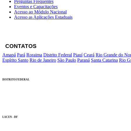
Perguntas Frequentes
Eventos e Capacitações
Acesso ao Módulo Nacional
Acesso as Aplicações Estaduais
CONTATOS
Amapá
Pará
Roraima
Distrito Federal
Piauí
Ceará
Rio Grande do Nor
Espírito Santo
Rio de Janeiro
São Paulo
Paraná
Santa Catarina
Rio G
DISTRITO FEDERAL
LACEN - DF