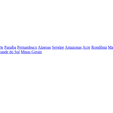
te
Paraíba
Pernambuco
Alagoas
Sergipe
Amazonas
Acre
Rondônia
Ma
rande do Sul
Minas Gerais